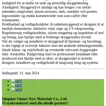
mulighed for at skabe en unik og personlig skyggeløsning.
Alsidighed: Skyggesejl er alsidige og kan bruges i en række
udendørs omgivelser, såsom terrasser, dæk, områder ved poolen,
legeområder og endda kommercielle rum som caféer eller
restauranter.
Holdbarhed og vedligeholdelse: Kvalitetsskyggesejl er designet til at
modstå elementerne, inklusive vind, regn og UV-eksponering.
Regelmæssig vedligeholdelse, såsom rengøring og inspektion af stof
og beslag, kan hjælpe med at forlænge skyggesejlets levetid.
Når du vælger og installerer et skyggesejl til hjemme- og havebrug,
er det vigtigt at overveje faktorer som det ønskede dækningsområde,
lokale klima- og vejrforhold og eventuelle relevante byggeregler
eller -forskrifter. Rådgivning med en professionel installatør eller
producent kan hjælpe med at sikre, at skyggesejlet er korrekt
designet, installeret og vedligeholdt til langvarig brug og nydelse.
Indlægstid: 31. maj 2024
Qingdao Vinner New Materials Co., Ltd.
Vi synkroniserer med din ideelle partner!