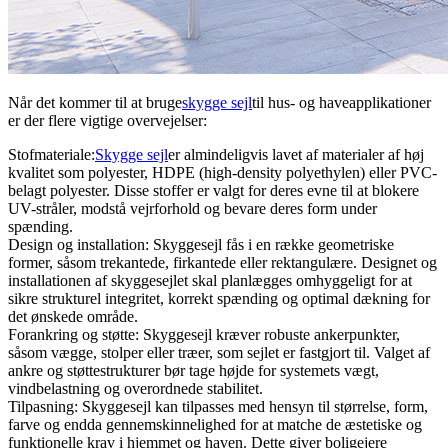
Når det kommer til at bruge
skygge sejl
til hus- og haveapplikationer
er der flere vigtige overvejelser:
Stofmateriale:
Skygge sejl
er almindeligvis lavet af materialer af høj
kvalitet som polyester, HDPE (high-density polyethylen) eller PVC-
belagt polyester. Disse stoffer er valgt for deres evne til at blokere
UV-stråler, modstå vejrforhold og bevare deres form under
spænding.
Design og installation: Skyggesejl fås i en række geometriske
former, såsom trekantede, firkantede eller rektangulære. Designet og
installationen af ​​skyggesejlet skal planlægges omhyggeligt for at
sikre strukturel integritet, korrekt spænding og optimal dækning for
det ønskede område.
Forankring og støtte: Skyggesejl kræver robuste ankerpunkter,
såsom vægge, stolper eller træer, som sejlet er fastgjort til. Valget af
ankre og støttestrukturer bør tage højde for systemets vægt,
vindbelastning og overordnede stabilitet.
Tilpasning: Skyggesejl kan tilpasses med hensyn til størrelse, form,
farve og endda gennemskinnelighed for at matche de æstetiske og
funktionelle krav i hjemmet og haven. Dette giver boligejere