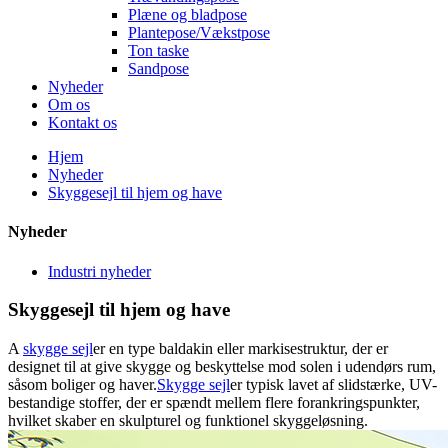
Plæne og bladpose
Plantepose/Vækstpose
Ton taske
Sandpose
Nyheder
Om os
Kontakt os
Hjem
Nyheder
Skyggesejl til hjem og have
Nyheder
Industri nyheder
Skyggesejl til hjem og have
A
skygge sejl
er en type baldakin eller markisestruktur, der er
designet til at give skygge og beskyttelse mod solen i udendørs rum,
såsom boliger og haver.
Skygge sejl
er typisk lavet af slidstærke, UV-
bestandige stoffer, der er spændt mellem flere forankringspunkter,
hvilket skaber en skulpturel og funktionel skyggeløsning.