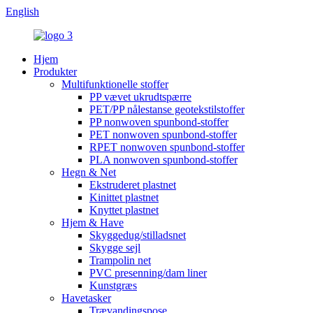
English
Hjem
Produkter
Multifunktionelle stoffer
PP vævet ukrudtspærre
PET/PP nålestanse geotekstilstoffer
PP nonwoven spunbond-stoffer
PET nonwoven spunbond-stoffer
RPET nonwoven spunbond-stoffer
PLA nonwoven spunbond-stoffer
Hegn & Net
Ekstruderet plastnet
Kinittet plastnet
Knyttet plastnet
Hjem & Have
Skyggedug/stilladsnet
Skygge sejl
Trampolin net
PVC presenning/dam liner
Kunstgræs
Havetasker
Trævandingspose