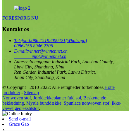
FORESPØRG NU
Kontakt os
Telefon:
0086-15192009421(Whatsapp)
0086-156 8946 2706
E-mail:
vinner@vinner.net.cn
info@vinner.net.cn
Adresse:
Shengquan Industrial Park, Lanshan County,
Linyi City, Shandong, Kina
Ren Garden Industrial Park, Laiwu District,
Jinan City, Shandong, Kina
© Copyright - 2010-2022: Alle rettigheder forbeholdes.
Hotte
produkter
-
Sitemap
Nonwoven stof
,
Jorddækkeplanter fuld sol
,
Beskyttende
beklædning
,
Myrtle bunddække
,
Spunlace nonwoven stof
,
Ikke-
vævet geotekstilstof
,
Send e-mail
Grace Gao
x